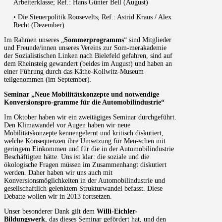
Arbeiterklasse; Ref.: Hans Günter Bell (August)
• Die Steuerpolitik Roosevelts; Ref.: Astrid Kraus / Alex
Recht (Dezember)
Im Rahmen unseres „
Sommerprogramms
“ sind Mitglieder
und Freunde/innen unseres Vereins zur Som-merakademie
der Sozialistischen Linken nach Bielefeld gefahren, sind auf
dem Rheinsteig gewandert (beides im August) und haben an
einer Führung durch das Käthe-Kollwitz-Museum
teilgenommen (im September).
Seminar „Neue Mobilitätskonzepte und notwendige
Konversionspro-gramme für die Automobilindustrie“
Im Oktober haben wir ein zweitägiges Seminar durchgeführt.
Den Klimawandel vor Augen haben wir neue
Mobilitätskonzepte kennengelernt und kritisch diskutiert,
welche Konsequenzen ihre Umsetzung für Men-schen mit
geringem Einkommen und für die in der Automobilindustrie
Beschäftigten hätte. Uns ist klar: die soziale und die
ökologische Fragen müssen im Zusammenhangt diskutiert
werden. Daher haben wir uns auch mit
Konversionsmöglichkeiten in der Automobilindustrie und
gesellschaftlich gelenktem Strukturwandel befasst. Diese
Debatte wollen wir in 2013 fortsetzen.
Unser besonderer Dank gilt dem
Willi-Eichler-
Bildungswerk
, das dieses Seminar gefördert hat, und den