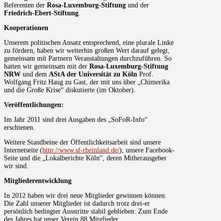
Referenten der
Rosa-Luxemburg-Stiftung
und der
Friedrich-Ebert-Stiftung
.
Kooperationen
Unserem politischen Ansatz entsprechend, eine plurale Linke
zu fördern, haben wir weiterhin großen Wert darauf gelegt,
gemeinsam mit Partnern Veranstaltungen durchzuführen. So
hatten wir gemeinsam mit der
Rosa-Luxemburg-Stiftung
NRW
und dem
AStA der Universität zu Köln
Prof.
Wolfgang Fritz Haug zu Gast, der mit uns über „Chimerika
und die Große Krise“ diskutierte (im Oktober).
Veröffentlichungen:
Im Jahr 2011 sind drei Ausgaben des „SoFoR-Info“
erschienen.
Weitere Standbeine der Öffentlichkeitsarbeit sind unsere
Internetseite (
http://www.sf-rheinland.de/
), unsere Facebook-
Seite und die „Lokalberichte Köln“, deren Mitherausgeber
wir sind.
Mitgliederentwicklung
In 2012 haben wir drei neue Mitglieder gewinnen können.
Die Zahl unserer Mitglieder ist dadurch trotz drei-er
persönlich bedingter Ausstritte stabil geblieben: Zum Ende
des Jahres hat unser Verein 88 Mitglieder.