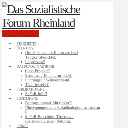
Navigation
STARTSEITE
ÜBER UNS
Der Vorstand des Kulturvereins
Tätigkeitsberichte
Impressum
DAS SOFOR IN AKTION
Cuba-Projekte
Seminare / Bildungsurlaube
Führungen / Wanderungen
Theoriekreise
PUBLIKATIONEN
SoFoR-Info
POSITIONEN
Beiträge unserer Mitglieder
Überlegungen zum sozialökologischen Umbau
SoFoR-Broschüre: Thesen zur
sozialökologischen Reform
LINKS