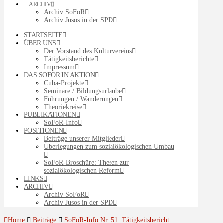
ARCHIV
Archiv SoFoR
Archiv Jusos in der SPD
STARTSEITE
ÜBER UNS
Der Vorstand des Kulturvereins
Tätigkeitsberichte
Impressum
DAS SOFOR IN AKTION
Cuba-Projekte
Seminare / Bildungsurlaube
Führungen / Wanderungen
Theoriekreise
PUBLIKATIONEN
SoFoR-Info
POSITIONEN
Beiträge unserer Mitglieder
Überlegungen zum sozialökologischen Umbau
SoFoR-Broschüre: Thesen zur
sozialökologischen Reform
LINKS
ARCHIV
Archiv SoFoR
Archiv Jusos in der SPD
Home
Beiträge
SoFoR-Info Nr. 51: Tätigkeitsbericht