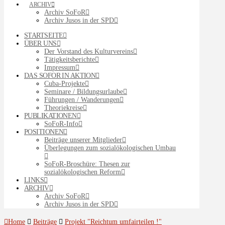
ARCHIV
Archiv SoFoR
Archiv Jusos in der SPD
STARTSEITE
ÜBER UNS
Der Vorstand des Kulturvereins
Tätigkeitsberichte
Impressum
DAS SOFOR IN AKTION
Cuba-Projekte
Seminare / Bildungsurlaube
Führungen / Wanderungen
Theoriekreise
PUBLIKATIONEN
SoFoR-Info
POSITIONEN
Beiträge unserer Mitglieder
Überlegungen zum sozialökologischen Umbau
SoFoR-Broschüre: Thesen zur
sozialökologischen Reform
LINKS
ARCHIV
Archiv SoFoR
Archiv Jusos in der SPD
Home
Beiträge
Projekt "Reichtum umfairteilen !"