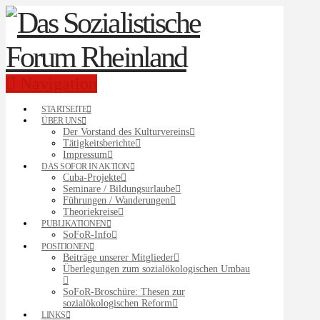
Navigation
STARTSEITE
ÜBER UNS
Der Vorstand des Kulturvereins
Tätigkeitsberichte
Impressum
DAS SOFOR IN AKTION
Cuba-Projekte
Seminare / Bildungsurlaube
Führungen / Wanderungen
Theoriekreise
PUBLIKATIONEN
SoFoR-Info
POSITIONEN
Beiträge unserer Mitglieder
Überlegungen zum sozialökologischen Umbau
SoFoR-Broschüre: Thesen zur
sozialökologischen Reform
LINKS