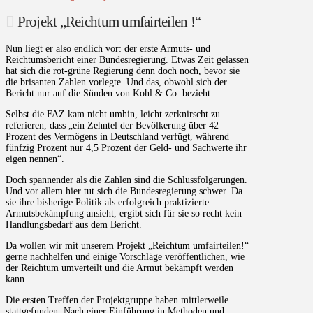
Projekt „Reichtum umfairteilen !“
Nun liegt er also endlich vor: der erste Armuts- und
Reichtumsbericht einer Bundesregierung. Etwas Zeit gelassen
hat sich die rot-grüne Regierung denn doch noch, bevor sie
die brisanten Zahlen vorlegte. Und das, obwohl sich der
Bericht nur auf die Sünden von Kohl & Co. bezieht.
Selbst die FAZ kam nicht umhin, leicht zerknirscht zu
referieren, dass „ein Zehntel der Bevölkerung über 42
Prozent des Vermögens in Deutschland verfügt, während
fünfzig Prozent nur 4,5 Prozent der Geld- und Sachwerte ihr
eigen nennen“.
Doch spannender als die Zahlen sind die Schlussfolgerungen.
Und vor allem hier tut sich die Bundesregierung schwer. Da
sie ihre bisherige Politik als erfolgreich praktizierte
Armutsbekämpfung ansieht, ergibt sich für sie so recht kein
Handlungsbedarf aus dem Bericht.
Da wollen wir mit unserem Projekt „Reichtum umfairteilen!“
gerne nachhelfen und einige Vorschläge veröffentlichen, wie
der Reichtum umverteilt und die Armut bekämpft werden
kann.
Die ersten Treffen der Projektgruppe haben mittlerweile
stattgefunden: Nach einer Einführung in Methoden und