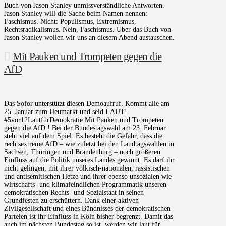
Buch von Jason Stanley unmissverständliche Antworten.
Jason Stanley will die Sache beim Namen nennen:
Faschismus. Nicht: Populismus, Extremismus,
Rechtsradikalismus. Nein, Faschismus. Über das Buch von
Jason Stanley wollen wir uns an diesem Abend austauschen.
Mit Pauken und Trompeten gegen die
AfD
Das Sofor unterstützt diesen Demoaufruf. Kommt alle am
25. Januar zum Heumarkt und seid LAUT!
#5vor12LautfürDemokratie Mit Pauken und Trompeten
gegen die AfD ! Bei der Bundestagswahl am 23. Februar
steht viel auf dem Spiel. Es besteht die Gefahr, dass die
rechtsextreme AfD – wie zuletzt bei den Landtagswahlen in
Sachsen, Thüringen und Brandenburg – noch größeren
Einfluss auf die Politik unseres Landes gewinnt. Es darf ihr
nicht gelingen, mit ihrer völkisch-nationalen, rassistischen
und antisemitischen Hetze und ihrer ebenso unsozialen wie
wirtschafts- und klimafeindlichen Programmatik unseren
demokratischen Rechts- und Sozialstaat in seinen
Grundfesten zu erschüttern. Dank einer aktiven
Zivilgesellschaft und eines Bündnisses der demokratischen
Parteien ist ihr Einfluss in Köln bisher begrenzt. Damit das
auch im nächsten Bundestag so ist, werden wir laut für