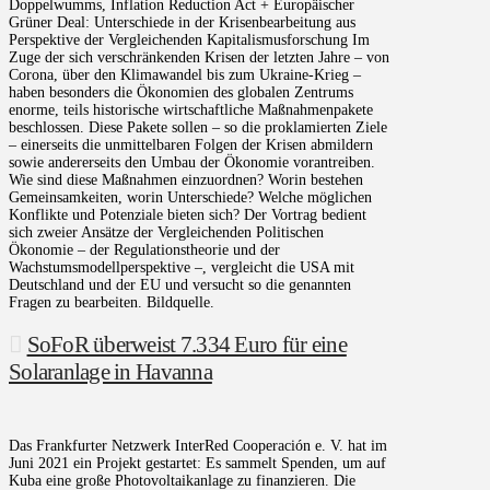
Doppelwumms, Inflation Reduction Act + Europäischer
Grüner Deal: Unterschiede in der Krisenbearbeitung aus
Perspektive der Vergleichenden Kapitalismusforschung Im
Zuge der sich verschränkenden Krisen der letzten Jahre – von
Corona, über den Klimawandel bis zum Ukraine-Krieg –
haben besonders die Ökonomien des globalen Zentrums
enorme, teils historische wirtschaftliche Maßnahmenpakete
beschlossen. Diese Pakete sollen – so die proklamierten Ziele
– einerseits die unmittelbaren Folgen der Krisen abmildern
sowie andererseits den Umbau der Ökonomie vorantreiben.
Wie sind diese Maßnahmen einzuordnen? Worin bestehen
Gemeinsamkeiten, worin Unterschiede? Welche möglichen
Konflikte und Potenziale bieten sich? Der Vortrag bedient
sich zweier Ansätze der Vergleichenden Politischen
Ökonomie – der Regulationstheorie und der
Wachstumsmodellperspektive –, vergleicht die USA mit
Deutschland und der EU und versucht so die genannten
Fragen zu bearbeiten. Bildquelle.
SoFoR überweist 7.334 Euro für eine
Solaranlage in Havanna
Das Frankfurter Netzwerk InterRed Cooperación e. V. hat im
Juni 2021 ein Projekt gestartet: Es sammelt Spenden, um auf
Kuba eine große Photovoltaikanlage zu finanzieren. Die