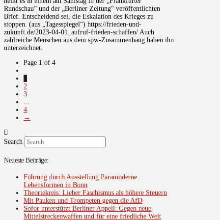
heißt es in einem am Samstag in der „Frankfurter
Rundschau“ und der „Berliner Zeitung“ veröffentlichten
Brief. Entscheidend sei, die Eskalation des Krieges zu
stoppen. (aus „Tagesspiegel“) https://frieden-und-
zukunft.de/2023-04-01_aufruf-frieden-schaffen/ Auch
zahlreiche Menschen aus dem spw-Zusammenhang haben ihn
unterzeichnet.
Page 1 of 4
1
2
3
...
4
→
Search
Neueste Beiträge:
Führung durch Ausstellung Paramoderne
Lebensformen in Bonn
Theoriekreis: Lieber Faschismus als höhere Steuern
Mit Pauken und Trompeten gegen die AfD
Sofor unterstützt Berliner Appell: Gegen neue
Mittelstreckenwaffen und für eine friedliche Welt