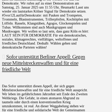
Demokratie. Wir rufen auf zu einer Demonstration am
Samstag, 25. Januar 2025 um 11:55 Uhr, Heumarkt Lasst uns
wieder ein lautstarkes Kölner Signal für Demokratie setzen.
#5vor12LautfürDemokratie: mit Pauken und Trompeten,
Trommeln, Blasinstrumenten, Trillerpfeifen, Kochtöpfen mit
Löffeln. Rasseln, Klangstäben, Agogos, Glockenspielen und
Tubas. Willkommen sind auch Musikgruppen und
Musikwagen. Wir wollen so laut sein, dass ganz Köln es hört:
LAUT SEIN FÜR DEMOKRATIE Für ein demokratisches,
soziales, klimagerechtes, vielfältiges, weltoffenes und
friedliches Deutschland. Deshalb: Wählen gehen und
demokratische Parteien wählen!
Sofor unterstützt Berliner Appell: Gegen
neue Mittelstreckenwaffen und für eine
friedliche Welt
Das Sofor unterstützt diesen Appell, der sich gegen
Mittelstreckenwaffen und für eine friedliche Welt ausspricht.
Wir leben im gefährlichsten Jahrzehnt seit Ende des Zweiten
Weltkriegs. Die Gefahr, in einen atomaren Abgrund zu
taumeln oder durch einen konventionellen Krieg
umzukommen, ist real. An dieser Weggabelung stehen wir
für eine friedliche und solidarische Welt der Gemeinsamen