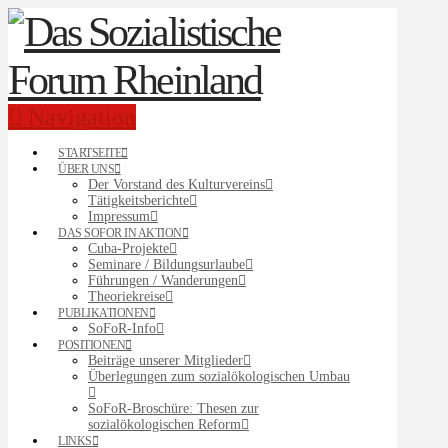
Navigation
STARTSEITE
ÜBER UNS
Der Vorstand des Kulturvereins
Tätigkeitsberichte
Impressum
DAS SOFOR IN AKTION
Cuba-Projekte
Seminare / Bildungsurlaube
Führungen / Wanderungen
Theoriekreise
PUBLIKATIONEN
SoFoR-Info
POSITIONEN
Beiträge unserer Mitglieder
Überlegungen zum sozialökologischen Umbau
SoFoR-Broschüre: Thesen zur
sozialökologischen Reform
LINKS