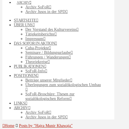
ARCHIV
Archiv SoFoR
Archiv Jusos in der SPD
STARTSEITE
ÜBER UNS
Der Vorstand des Kulturvereins
Tätigkeitsberichte
Impressum
DAS SOFOR IN AKTION
Cuba-Projekte
Seminare / Bildungsurlaube
Führungen / Wanderungen
Theoriekreise
PUBLIKATIONEN
SoFoR-Info
POSITIONEN
Beiträge unserer Mitglieder
Überlegungen zum sozialökologischen Umbau
SoFoR-Broschüre: Thesen zur
sozialökologischen Reform
LINKS
ARCHIV
Archiv SoFoR
Archiv Jusos in der SPD
Home
Posts by “Hajra Munir Khawaja”