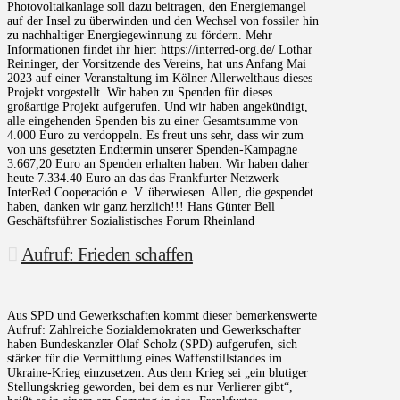
Photovoltaikanlage soll dazu beitragen, den Energiemangel
auf der Insel zu überwinden und den Wechsel von fossiler hin
zu nachhaltiger Energiegewinnung zu fördern. Mehr
Informationen findet ihr hier: https://interred-org.de/ Lothar
Reininger, der Vorsitzende des Vereins, hat uns Anfang Mai
2023 auf einer Veranstaltung im Kölner Allerwelthaus dieses
Projekt vorgestellt. Wir haben zu Spenden für dieses
großartige Projekt aufgerufen. Und wir haben angekündigt,
alle eingehenden Spenden bis zu einer Gesamtsumme von
4.000 Euro zu verdoppeln. Es freut uns sehr, dass wir zum
von uns gesetzten Endtermin unserer Spenden-Kampagne
3.667,20 Euro an Spenden erhalten haben. Wir haben daher
heute 7.334.40 Euro an das das Frankfurter Netzwerk
InterRed Cooperación e. V. überwiesen. Allen, die gespendet
haben, danken wir ganz herzlich!!! Hans Günter Bell
Geschäftsführer Sozialistisches Forum Rheinland
Aufruf: Frieden schaffen
Aus SPD und Gewerkschaften kommt dieser bemerkenswerte
Aufruf: Zahlreiche Sozialdemokraten und Gewerkschafter
haben Bundeskanzler Olaf Scholz (SPD) aufgerufen, sich
stärker für die Vermittlung eines Waffenstillstandes im
Ukraine-Krieg einzusetzen. Aus dem Krieg sei „ein blutiger
Stellungskrieg geworden, bei dem es nur Verlierer gibt“,