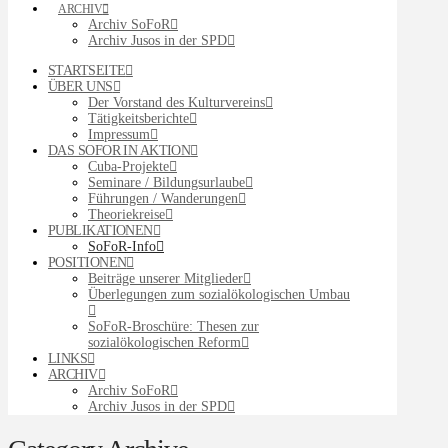
ARCHIV
Archiv SoFoR
Archiv Jusos in der SPD
STARTSEITE
ÜBER UNS
Der Vorstand des Kulturvereins
Tätigkeitsberichte
Impressum
DAS SOFOR IN AKTION
Cuba-Projekte
Seminare / Bildungsurlaube
Führungen / Wanderungen
Theoriekreise
PUBLIKATIONEN
SoFoR-Info
POSITIONEN
Beiträge unserer Mitglieder
Überlegungen zum sozialökologischen Umbau
SoFoR-Broschüre: Thesen zur
sozialökologischen Reform
LINKS
ARCHIV
Archiv SoFoR
Archiv Jusos in der SPD