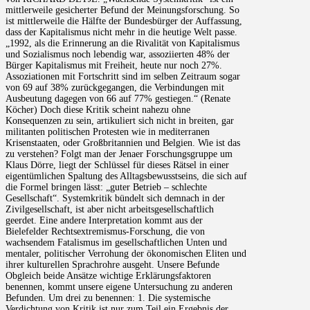
mittlerweile gesicherter Befund der Meinungsforschung. So
ist mittlerweile die Hälfte der Bundesbürger der Auffassung,
dass der Kapitalismus nicht mehr in die heutige Welt passe.
„1992, als die Erinnerung an die Rivalität von Kapitalismus
und Sozialismus noch lebendig war, assoziierten 48% der
Bürger Kapitalismus mit Freiheit, heute nur noch 27%.
Assoziationen mit Fortschritt sind im selben Zeitraum sogar
von 69 auf 38% zurückgegangen, die Verbindungen mit
Ausbeutung dagegen von 66 auf 77% gestiegen.“ (Renate
Köcher) Doch diese Kritik scheint nahezu ohne
Konsequenzen zu sein, artikuliert sich nicht in breiten, gar
militanten politischen Protesten wie in mediterranen
Krisenstaaten, oder Großbritannien und Belgien. Wie ist das
zu verstehen? Folgt man der Jenaer Forschungsgruppe um
Klaus Dörre, liegt der Schlüssel für dieses Rätsel in einer
eigentümlichen Spaltung des Alltagsbewusstseins, die sich auf
die Formel bringen lässt: „guter Betrieb – schlechte
Gesellschaft“. Systemkritik bündelt sich demnach in der
Zivilgesellschaft, ist aber nicht arbeitsgesellschaftlich
geerdet. Eine andere Interpretation kommt aus der
Bielefelder Rechtsextremismus-Forschung, die von
wachsendem Fatalismus im gesellschaftlichen Unten und
mentaler, politischer Verrohung der ökonomischen Eliten und
ihrer kulturellen Sprachrohre ausgeht. Unsere Befunde
Obgleich beide Ansätze wichtige Erklärungsfaktoren
benennen, kommt unsere eigene Untersuchung zu anderen
Befunden. Um drei zu benennen: 1. Die systemische
Verdichtung von Kritik ist nur zum Teil ein Ergebnis der