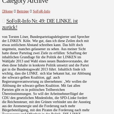
Category Archive
Home
Beiträge
SoFoR-Info
SoFoR-Info Nr. 49: DIE LINKE. ist
zurück!
von Torsten Löser, Bundesparteitagsdelegierter und Sprecher
der LINKEN. Köln. Wie gut, dass ich diese Zeilen doch mit
etwas zeitlichem Abstand schreiben kann. Das hilft doch
ungemein, manches gelassener zu sehen. Aus meiner Sicht
hatte dieser Parteitag zwei Ziele zu erfüllen: Schaffung der
inhaltlichen Grundlage für die Politik der LINKEN im
Wahljahr 2013 und Wahl eines neuen Bundesvorstandes, der
eben diese Inhalte in konkrete Politik umsetzt und die Partei
gut in die Bundestagswahl 2013 führt. Inhaltlich finde ich
wichtig, dass die LINKE. sich klar bekannt hat, zur Ablösung
der schwarz-gelben Koalition, ggf. auch
Regierungsverantwortung zu übernehmen: „Wir wollen die
Ablösung der schwarz-gelben Koalition. Mit fast allen
Parteien gibt es in politischen Teilbereichen
Übereinstimmungen. So will der Arbeitnehmerflügel der
CDU den gesetzlichen Mindestlohn, die SPD-Linke fordert
die Reichensteuer, mit den Grünen verbindet uns der Ausstieg
aus der Atomenergie und die Forderung nach mehr
Bürgerbeteiligung, mit den Piraten die Forderung nach mehr