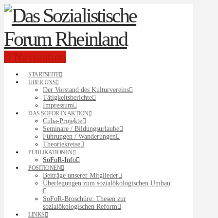
Navigation
STARTSEITE
ÜBER UNS
Der Vorstand des Kulturvereins
Tätigkeitsberichte
Impressum
DAS SOFOR IN AKTION
Cuba-Projekte
Seminare / Bildungsurlaube
Führungen / Wanderungen
Theoriekreise
PUBLIKATIONEN
SoFoR-Info
POSITIONEN
Beiträge unserer Mitglieder
Überlegungen zum sozialökologischen Umbau
SoFoR-Broschüre: Thesen zur
sozialökologischen Reform
LINKS