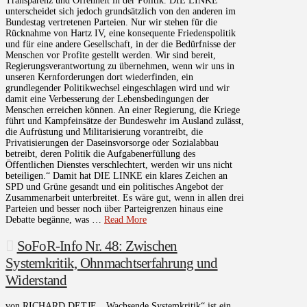
Transparenz und Offenheit in der Politik. DIE LINKE
unterscheidet sich jedoch grundsätzlich von den anderen im
Bundestag vertretenen Parteien. Nur wir stehen für die
Rücknahme von Hartz IV, eine konsequente Friedenspolitik
und für eine andere Gesellschaft, in der die Bedürfnisse der
Menschen vor Profite gestellt werden. Wir sind bereit,
Regierungsverantwortung zu übernehmen, wenn wir uns in
unseren Kernforderungen dort wiederfinden, ein
grundlegender Politikwechsel eingeschlagen wird und wir
damit eine Verbesserung der Lebensbedingungen der
Menschen erreichen können. An einer Regierung, die Kriege
führt und Kampfeinsätze der Bundeswehr im Ausland zulässt,
die Aufrüstung und Militarisierung vorantreibt, die
Privatisierungen der Daseinsvorsorge oder Sozialabbau
betreibt, deren Politik die Aufgabenerfüllung des
Öffentlichen Dienstes verschlechtert, werden wir uns nicht
beteiligen.“ Damit hat DIE LINKE ein klares Zeichen an
SPD und Grüne gesandt und ein politisches Angebot der
Zusammenarbeit unterbreitet. Es wäre gut, wenn in allen drei
Parteien und besser noch über Parteigrenzen hinaus eine
Debatte begänne, was …
Read More
SoFoR-Info Nr. 48: Zwischen
Systemkritik, Ohnmachtserfahrung und
Widerstand
von RICHARD DETJE. „Wachsende Systemkritik“ ist ein