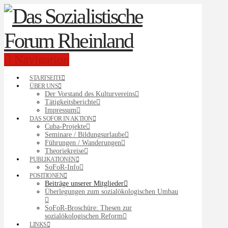
Navigation
STARTSEITE
ÜBER UNS
Der Vorstand des Kulturvereins
Tätigkeitsberichte
Impressum
DAS SOFOR IN AKTION
Cuba-Projekte
Seminare / Bildungsurlaube
Führungen / Wanderungen
Theoriekreise
PUBLIKATIONEN
SoFoR-Info
POSITIONEN
Beiträge unserer Mitglieder
Überlegungen zum sozialökologischen Umbau
SoFoR-Broschüre: Thesen zur
sozialökologischen Reform
LINKS