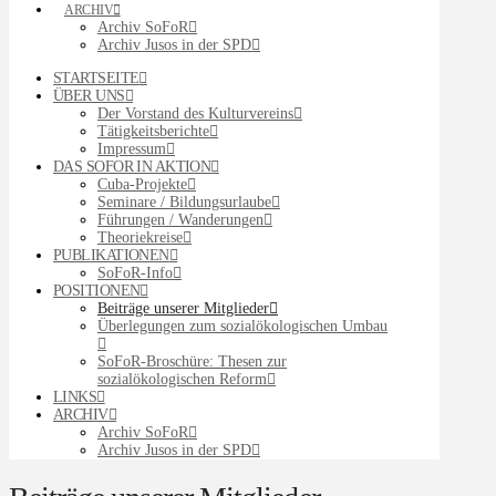
ARCHIV
Archiv SoFoR
Archiv Jusos in der SPD
STARTSEITE
ÜBER UNS
Der Vorstand des Kulturvereins
Tätigkeitsberichte
Impressum
DAS SOFOR IN AKTION
Cuba-Projekte
Seminare / Bildungsurlaube
Führungen / Wanderungen
Theoriekreise
PUBLIKATIONEN
SoFoR-Info
POSITIONEN
Beiträge unserer Mitglieder
Überlegungen zum sozialökologischen Umbau
SoFoR-Broschüre: Thesen zur
sozialökologischen Reform
LINKS
ARCHIV
Archiv SoFoR
Archiv Jusos in der SPD