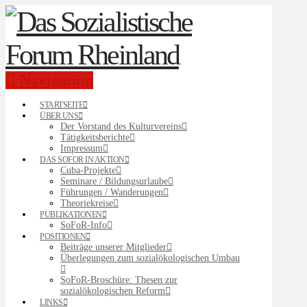
Navigation
STARTSEITE
ÜBER UNS
Der Vorstand des Kulturvereins
Tätigkeitsberichte
Impressum
DAS SOFOR IN AKTION
Cuba-Projekte
Seminare / Bildungsurlaube
Führungen / Wanderungen
Theoriekreise
PUBLIKATIONEN
SoFoR-Info
POSITIONEN
Beiträge unserer Mitglieder
Überlegungen zum sozialökologischen Umbau
SoFoR-Broschüre: Thesen zur
sozialökologischen Reform
LINKS