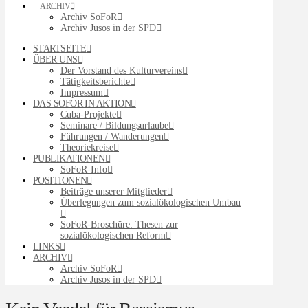
ARCHIV
Archiv SoFoR
Archiv Jusos in der SPD
STARTSEITE
ÜBER UNS
Der Vorstand des Kulturvereins
Tätigkeitsberichte
Impressum
DAS SOFOR IN AKTION
Cuba-Projekte
Seminare / Bildungsurlaube
Führungen / Wanderungen
Theoriekreise
PUBLIKATIONEN
SoFoR-Info
POSITIONEN
Beiträge unserer Mitglieder
Überlegungen zum sozialökologischen Umbau
SoFoR-Broschüre: Thesen zur
sozialökologischen Reform
LINKS
ARCHIV
Archiv SoFoR
Archiv Jusos in der SPD