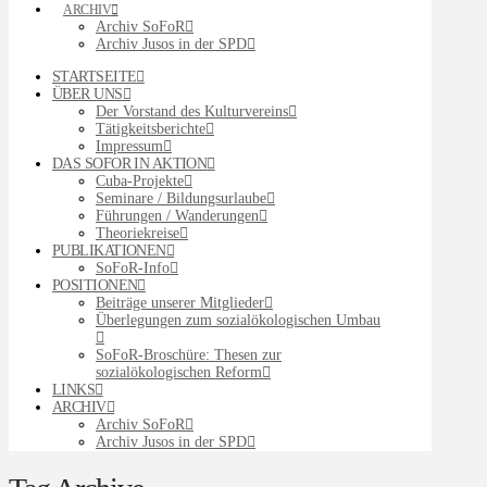
ARCHIV
Archiv SoFoR
Archiv Jusos in der SPD
STARTSEITE
ÜBER UNS
Der Vorstand des Kulturvereins
Tätigkeitsberichte
Impressum
DAS SOFOR IN AKTION
Cuba-Projekte
Seminare / Bildungsurlaube
Führungen / Wanderungen
Theoriekreise
PUBLIKATIONEN
SoFoR-Info
POSITIONEN
Beiträge unserer Mitglieder
Überlegungen zum sozialökologischen Umbau
SoFoR-Broschüre: Thesen zur
sozialökologischen Reform
LINKS
ARCHIV
Archiv SoFoR
Archiv Jusos in der SPD