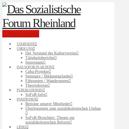
Navigation
STARTSEITE
ÜBER UNS
Der Vorstand des Kulturvereins
Tätigkeitsberichte
Impressum
DAS SOFOR IN AKTION
Cuba-Projekte
Seminare / Bildungsurlaube
Führungen / Wanderungen
Theoriekreise
PUBLIKATIONEN
SoFoR-Info
POSITIONEN
Beiträge unserer Mitglieder
Überlegungen zum sozialökologischen Umbau
SoFoR-Broschüre: Thesen zur
sozialökologischen Reform
LINKS