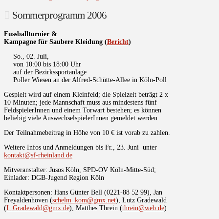
Sommerprogramm 2006
Fussballturnier &
Kampagne für Saubere Kleidung (
Bericht
)
So., 02. Juli,
von 10:00 bis 18:00 Uhr
auf der Bezirkssportanlage
Poller Wiesen an der Alfred-Schütte-Allee in Köln-Poll
Gespielt wird auf einem Kleinfeld; die Spielzeit beträgt 2 x
10 Minuten; jede Mannschaft muss aus mindestens fünf
FeldspielerInnen und einem Torwart bestehen; es können
beliebig viele AuswechselspielerInnen gemeldet werden.
Der Teilnahmebeitrag in Höhe von 10 € ist vorab zu zahlen.
Weitere Infos und Anmeldungen bis Fr., 23. Juni unter
kontakt@sf-rheinland.de
Mitveranstalter: Jusos Köln, SPD-OV Köln-Mitte-Süd;
Einlader: DGB-Jugend Region Köln
Kontaktpersonen: Hans Günter Bell (0221-88 52 99), Jan
Freyaldenhoven (
schelm_kom@gmx.net
), Lutz Gradewald
(
L.Gradewald@gmx.de
), Matthes Threin (
threin@web.de
)