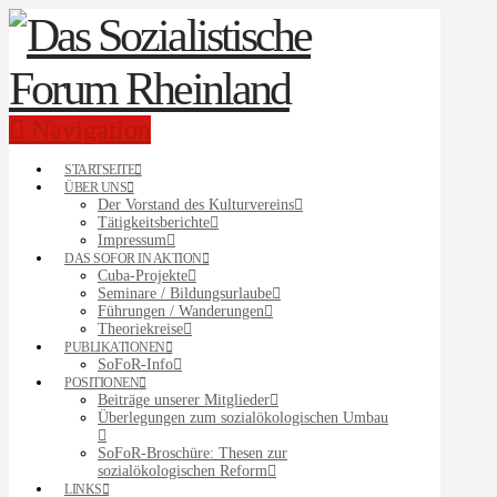
Navigation
STARTSEITE
ÜBER UNS
Der Vorstand des Kulturvereins
Tätigkeitsberichte
Impressum
DAS SOFOR IN AKTION
Cuba-Projekte
Seminare / Bildungsurlaube
Führungen / Wanderungen
Theoriekreise
PUBLIKATIONEN
SoFoR-Info
POSITIONEN
Beiträge unserer Mitglieder
Überlegungen zum sozialökologischen Umbau
SoFoR-Broschüre: Thesen zur
sozialökologischen Reform
LINKS