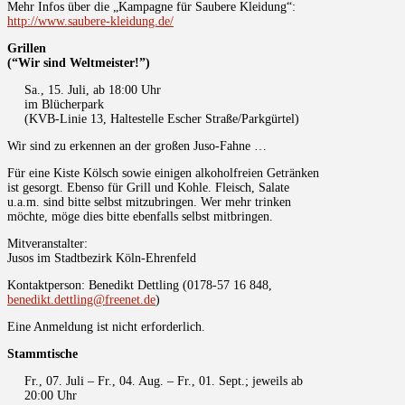
Mehr Infos über die „Kampagne für Saubere Kleidung“:
http://www.saubere-kleidung.de/
Grillen
(“Wir sind Weltmeister!”)
Sa., 15. Juli, ab 18:00 Uhr
im Blücherpark
(KVB-Linie 13, Haltestelle Escher Straße/Parkgürtel)
Wir sind zu erkennen an der großen Juso-Fahne …
Für eine Kiste Kölsch sowie einigen alkoholfreien Getränken
ist gesorgt. Ebenso für Grill und Kohle. Fleisch, Salate
u.a.m. sind bitte selbst mitzubringen. Wer mehr trinken
möchte, möge dies bitte ebenfalls selbst mitbringen.
Mitveranstalter:
Jusos im Stadtbezirk Köln-Ehrenfeld
Kontaktperson: Benedikt Dettling (0178-57 16 848,
benedikt.dettling@freenet.de
)
Eine Anmeldung ist nicht erforderlich.
Stammtische
Fr., 07. Juli – Fr., 04. Aug. – Fr., 01. Sept.; jeweils ab
20:00 Uhr