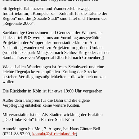
Stillgelegte Bahntrassen und Wandererlebniswege,
Industriekultur, „Kompetenz3 – Zukunft für die Talente der
Region“ und die „Soziale Stadt“ sind Titel und Themen der
„Regionale 2006“.
Sachkundige Genossinnen und Genossen der Wuppertaler
Linkspartei.PDS werden uns am Vormittag ausgewählte
Projekte in der Wuppertaler Innenstadt erläutern. Am
Nachmittag wandern wir zu Projekten im grünen Umland
(vom Brückenpark Müngsten nach Schloss Burg oder auf der
Samba-Trasse von Wuppertal Elberfeld nach Cronenberg).
Wie auf allen Wanderungen ist festes Schuhwerk und eine
leichte Regenjacke zu empfehlen. Entlang der Strecke
bestehen Verpflegungsmöglichkeiten – die wir auch nutzen
wollen.
Die Rückkehr in Köln ist für etwa 19:00 Uhr vorgesehen.
Außer dem Fahrpreis für die Bahn und die eigene
Verpflegung entstehen keine weitere Kosten.
Mitveranstalter ist der AK Stadtentwicklung der Fraktion
„Die Linke.Köln“ im Rat der Stadt Köln
Anmeldungen bis Mo., 7. August, bei Hans Günter Bell
(0221-88 52 99,
kontakt@sf-rheinland.de
)