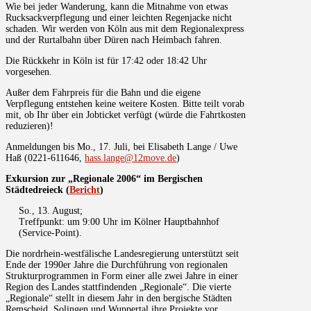
Wie bei jeder Wanderung, kann die Mitnahme von etwas
Rucksackverpflegung und einer leichten Regenjacke nicht
schaden. Wir werden von Köln aus mit dem Regionalexpress
und der Rurtalbahn über Düren nach Heimbach fahren.
Die Rückkehr in Köln ist für 17:42 oder 18:42 Uhr
vorgesehen.
Außer dem Fahrpreis für die Bahn und die eigene
Verpflegung entstehen keine weitere Kosten. Bitte teilt vorab
mit, ob Ihr über ein Jobticket verfügt (würde die Fahrtkosten
reduzieren)!
Anmeldungen bis Mo., 17. Juli, bei Elisabeth Lange / Uwe
Haß (0221-611646,
hass.lange@12move.de
)
Exkursion zur „Regionale 2006“ im Bergischen
Städtedreieck (
Bericht
)
So., 13. August;
Treffpunkt: um 9:00 Uhr im Kölner Hauptbahnhof
(Service-Point).
Die nordrhein-westfälische Landesregierung unterstützt seit
Ende der 1990er Jahre die Durchführung von regionalen
Strukturprogrammen in Form einer alle zwei Jahre in einer
Region des Landes stattfindenden „Regionale“. Die vierte
„Regionale“ stellt in diesem Jahr in den bergische Städten
Remscheid, Solingen und Wuppertal ihre Projekte vor.