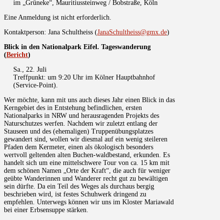
im „Grüneke“, Mauritiussteinweg / Bobstraße, Köln
Eine Anmeldung ist nicht erforderlich.
Kontaktperson: Jana Schultheiss (
JanaSchultheiss@gmx.de
)
Blick in den Nationalpark Eifel. Tageswanderung
(
Bericht
)
Sa., 22. Juli
Treffpunkt: um 9:20 Uhr im Kölner Hauptbahnhof
(Service-Point).
Wer möchte, kann mit uns auch dieses Jahr einen Blick in das
Kerngebiet des in Entstehung befindlichen, ersten
Nationalparks in NRW und herausragenden Projekts des
Naturschutzes werfen. Nachdem wir zuletzt entlang der
Stauseen und des (ehemaligen) Truppenübungsplatzes
gewandert sind, wollen wir diesmal auf ein wenig steileren
Pfaden dem Kermeter, einen als ökologisch besonders
wertvoll geltenden alten Buchen-waldbestand, erkunden. Es
handelt sich um eine mittelschwere Tour von ca. 15 km mit
dem schönen Namen „Orte der Kraft“, die auch für weniger
geübte Wanderinnen und Wanderer recht gut zu bewältigen
sein dürfte. Da ein Teil des Weges als durchaus bergig
beschrieben wird, ist festes Schuhwerk dringend zu
empfehlen. Unterwegs können wir uns im Kloster Mariawald
bei einer Erbsensuppe stärken.