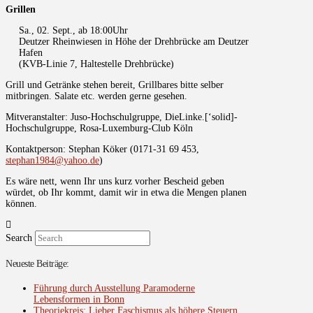
Grillen
Sa., 02. Sept., ab 18:00Uhr
Deutzer Rheinwiesen in Höhe der Drehbrücke am Deutzer
Hafen
(KVB-Linie 7, Haltestelle Drehbrücke)
Grill und Getränke stehen bereit, Grillbares bitte selber
mitbringen. Salate etc. werden gerne gesehen.
Mitveranstalter: Juso-Hochschulgruppe, DieLinke.[‘solid]-
Hochschulgruppe, Rosa-Luxemburg-Club Köln
Kontaktperson: Stephan Köker (0171-31 69 453,
stephan1984@yahoo.de
)
Es wäre nett, wenn Ihr uns kurz vorher Bescheid geben
würdet, ob Ihr kommt, damit wir in etwa die Mengen planen
können.
Search
Neueste Beiträge:
Führung durch Ausstellung Paramoderne
Lebensformen in Bonn
Theoriekreis: Lieber Faschismus als höhere Steuern