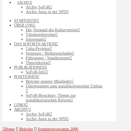
ARCHIV
Archiv SoFoR
Archiv Jusos in der SPD
STARTSEITE
ÜBER UNS
Der Vorstand des Kulturvereins
Tätigkeitsberichte
Impressum
DAS SOFOR IN AKTION
Cuba-Projekte
Seminare / Bildungsurlaube
Führungen / Wanderungen
Theoriekreise
PUBLIKATIONEN
SoFoR-Info
POSITIONEN
Beiträge unserer Mitglieder
Überlegungen zum sozialökologischen Umbau
SoFoR-Broschüre: Thesen zur
sozialökologischen Reform
LINKS
ARCHIV
Archiv SoFoR
Archiv Jusos in der SPD
Home
Beiträge
Sommerprogramm 2006