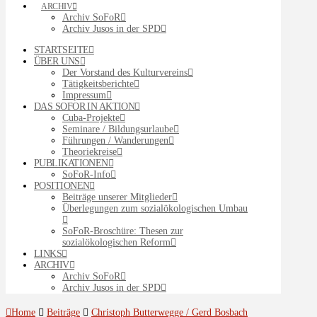
ARCHIV
Archiv SoFoR
Archiv Jusos in der SPD
STARTSEITE
ÜBER UNS
Der Vorstand des Kulturvereins
Tätigkeitsberichte
Impressum
DAS SOFOR IN AKTION
Cuba-Projekte
Seminare / Bildungsurlaube
Führungen / Wanderungen
Theoriekreise
PUBLIKATIONEN
SoFoR-Info
POSITIONEN
Beiträge unserer Mitglieder
Überlegungen zum sozialökologischen Umbau
SoFoR-Broschüre: Thesen zur
sozialökologischen Reform
LINKS
ARCHIV
Archiv SoFoR
Archiv Jusos in der SPD
Home
Beiträge
Christoph Butterwegge / Gerd Bosbach