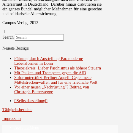
Altersarmut in Deutschland. Darüber hinaus diskutieren sie
ein ganzes Bündel möglicher Maßnahmen für eine gerechte
und solidarische Alterssicherung.
Campus Verlag, 2012
Search
Neueste Beiträge:
Führung durch Ausstellung Paramoderne
Lebensformen in Bonn
Theoriekreis: Lieber Faschismus als höhere Steuern
Mit Pauken und Trompeten gegen die AfD
Sofor unterstützt Berliner Appell: Gegen neue
Mittelstreckenwaffen und für eine friedliche Welt
Vor einer neuen „Nachrüstung“? Beitrag von
Christoph Butterwegge
Selbstdarstellung
Tätigkeitsberichte
Impressum
Assign a Menu