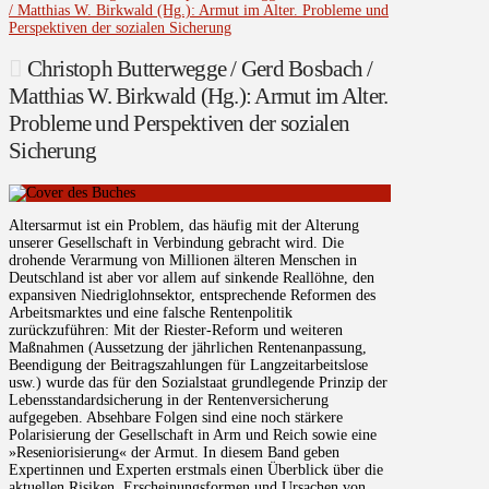
/ Matthias W. Birkwald (Hg.): Armut im Alter. Probleme und
Perspektiven der sozialen Sicherung
Christoph Butterwegge / Gerd Bosbach /
Matthias W. Birkwald (Hg.): Armut im Alter.
Probleme und Perspektiven der sozialen
Sicherung
Altersarmut ist ein Problem, das häufig mit der Alterung
unserer Gesellschaft in Verbindung gebracht wird. Die
drohende Verarmung von Millionen älteren Menschen in
Deutschland ist aber vor allem auf sinkende Reallöhne, den
expansiven Niedriglohnsektor, entsprechende Reformen des
Arbeitsmarktes und eine falsche Rentenpolitik
zurückzuführen: Mit der Riester-Reform und weiteren
Maßnahmen (Aussetzung der jährlichen Rentenanpassung,
Beendigung der Beitragszahlungen für Langzeitarbeitslose
usw.) wurde das für den Sozialstaat grundlegende Prinzip der
Lebensstandardsicherung in der Rentenversicherung
aufgegeben. Absehbare Folgen sind eine noch stärkere
Polarisierung der Gesellschaft in Arm und Reich sowie eine
»Reseniorisierung« der Armut. In diesem Band geben
Expertinnen und Experten erstmals einen Überblick über die
aktuellen Risiken, Erscheinungsformen und Ursachen von