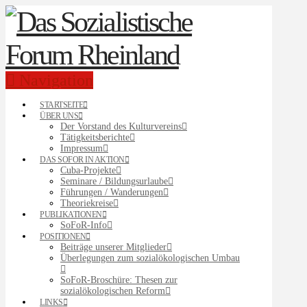
Navigation
STARTSEITE
ÜBER UNS
Der Vorstand des Kulturvereins
Tätigkeitsberichte
Impressum
DAS SOFOR IN AKTION
Cuba-Projekte
Seminare / Bildungsurlaube
Führungen / Wanderungen
Theoriekreise
PUBLIKATIONEN
SoFoR-Info
POSITIONEN
Beiträge unserer Mitglieder
Überlegungen zum sozialökologischen Umbau
SoFoR-Broschüre: Thesen zur
sozialökologischen Reform
LINKS